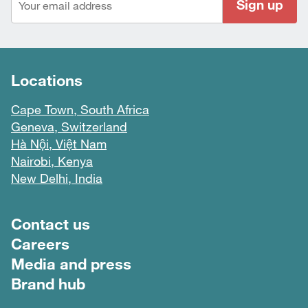
Sign up
Locations
Cape Town, South Africa
Geneva, Switzerland
Hà Nội, Việt Nam
Nairobi, Kenya
New Delhi, India
Footer menu
Contact us
Careers
Media and press
Brand hub