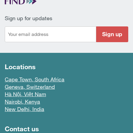
Sign up for updates
Sign up
Locations
Cape Town, South Africa
Geneva, Switzerland
Hà Nội, Việt Nam
Nairobi, Kenya
New Delhi, India
Footer menu
Contact us